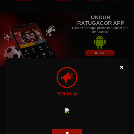
UNDUH
RATUGACOR APP
Nikmati berbagai permainan dalam satu
genggaman
UNDUH
PANDUAN INSTALASI
×
RATUGACOR: Aplikasi Rekomendasi Main Slot88 Gacor
Resmi Terbaru Gampang Menang
PERHATIAN
RATUGACOR
menjadi sebuah platform terpilih yang menyediakan link download aplikasi
yang menjadi rekomendasi tempat bermain slot88 gacor dengan tampilan responsif ringan
akses cepat dengan menggunakan link alternatif anti blokir.
OK
Kebijaksanaan
Platform