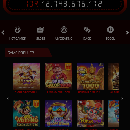
IDR
12,743,676,172
HOT GAMES
SLOTS
LIVE CASINO
RACE
TOGEL
OL
GAME POPULER
GATES OF OLYMPUS POP
BANG GACOR 1000
FORTUNE GARUDA 1000
WUKONG - BLACK SCATTER
DJ BOOM BOOM
POKER WIN
PIRATE QUEST 1