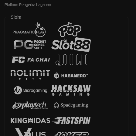
Platform Penyedia Layanan
Slots