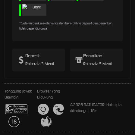
* Selama bank maintenance dan bank offline deposit dan penarikan
tidak dapat diproses
Deposit
Penarikan
Rata-rata 3 Menit
Rata-rata 5 Menit
Tanggung Jawab
Browser Yang
Bermain
Didukung
©2026 RATUGACOR. Hak cipta
dilindungi | 18+