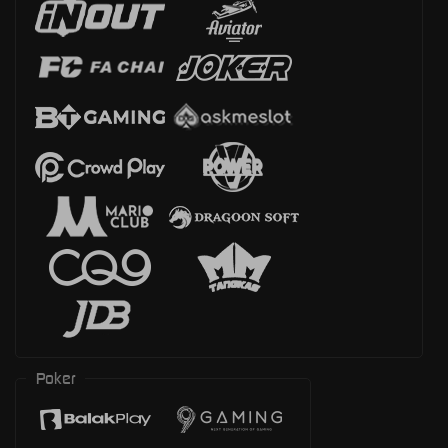
Poker