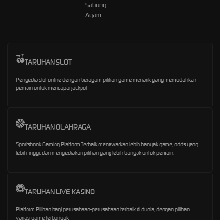
Sabung
Ayam
TARUHAN SLOT
Penyedia slot online dengan beragam pilihan game menarik yang memudahkan
pemain untuk mencapai jackpot
TARUHAN OLAHRAGA
Sportsbook Gaming Platform Terbaik menawarkan lebih banyak game, odds yang
lebih tinggi, dan menyediakan pilihan yang lebih banyak untuk pemain.
TARUHAN LIVE KASINO
Platform Pilihan bagi perusahaan-perusahaan terbaik di dunia, dengan pilihan
variasi game terbanyak