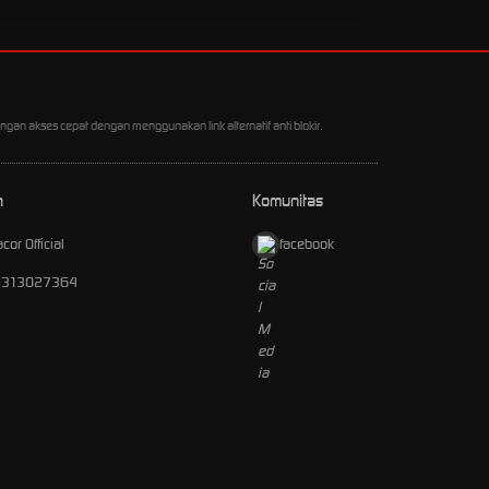
gan akses cepat dengan menggunakan link alternatif anti blokir.
n
Komunitas
cor Official
facebook
1313027364