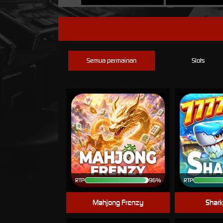
Semua permainan
Slots
RTP
96%
RTP
Mahjong Frenzy
Shark