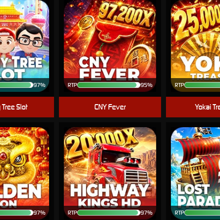
97%
RTP
95%
RTP
Tree Slot
CNY Fever
Yokai Tr
97%
RTP
97%
RTP