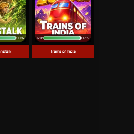
98%
RTP
97%
nstalk
Trains of India