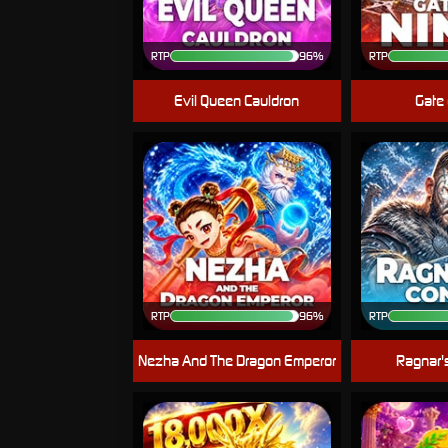
RTP
96%
RTP
Evil Queen Cauldron
Gate 
RTP
96%
RTP
Nezha And The Dragon Emperor
Ragnar'