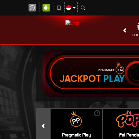
HOT
JACKPOT
PLAY
i
Pragmatic Play
Fat Pand