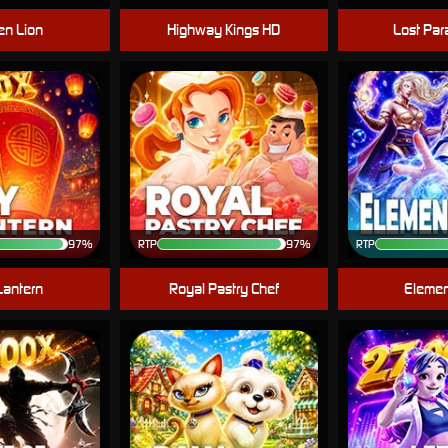
en Lion
Highway Kings HD
Lost Par
97%
RTP
97%
RTP
Lantern
Royal Pastry Chef
Element