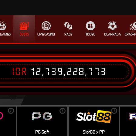
 GAMES
SLOTS
LIVE CASINO
RACE
TOGEL
OLAHRAGA
CRASH
IDR
12,739,228,773
i
i
i
a
PG Soft
Slot88 x PP