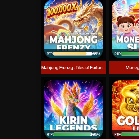
RTP
85%
RTP
Mahjong Frenzy : Tiles of Fortunes
Money 
RTP
96%
RTP