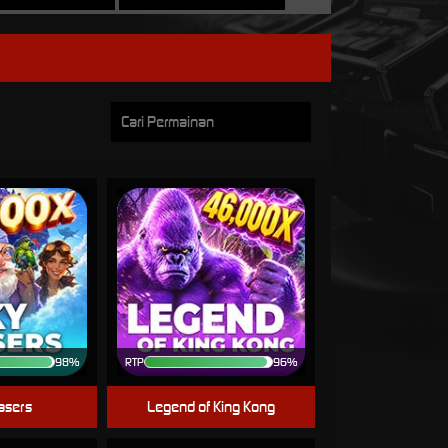
IDR
934,800.00
Mahjong Ways
tris****7
IDR
899,600.00
Ways of the Qilin
senda****p
IDR
502,350.00
Gates of Olympus Super Scatter
senda****p
IDR
468,690.00
Gates of Olympus Super Scatter
bast****1
IDR
419,400.00
Gates of Olympus 1000
qui****2
98%
RTP
96%
IDR
407,300.00
Sugar Rush 1000
asers
Legend of King Kong
b****8
IDR
406,912.00