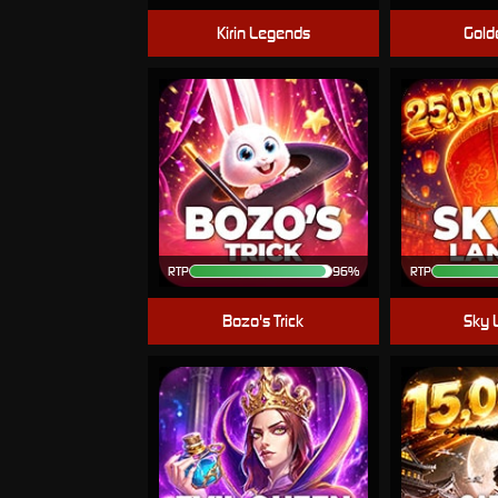
Kirin Legends
Gold
RTP
96%
RTP
Bozo's Trick
Sky 