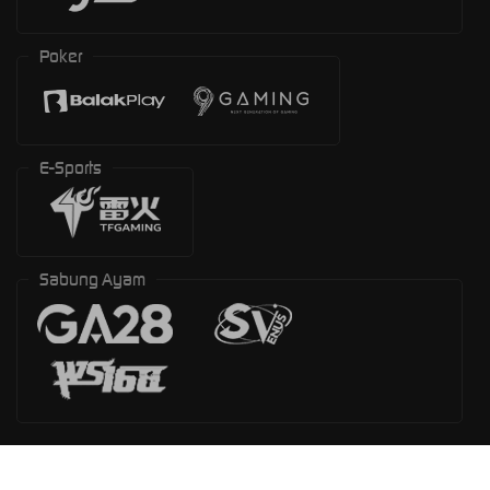
Poker
E-Sports
Sabung Ayam