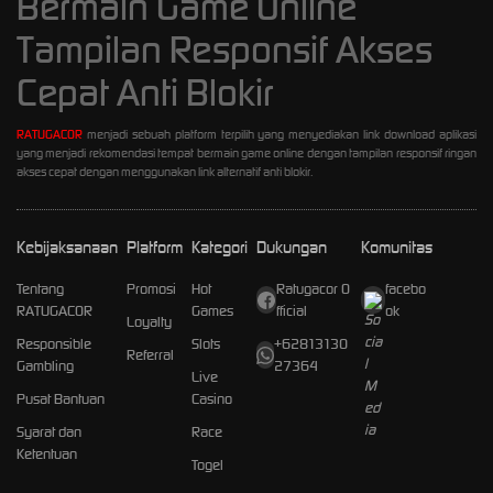
Bermain Game Online
Tampilan Responsif Akses
Cepat Anti Blokir
RATUGACOR
menjadi sebuah platform terpilih yang menyediakan link download aplikasi
yang menjadi rekomendasi tempat bermain game online dengan tampilan responsif ringan
akses cepat dengan menggunakan link alternatif anti blokir.
Kebijaksanaan
Platform
Kategori
Dukungan
Komunitas
Tentang
Promosi
Hot
Ratugacor O
facebo
RATUGACOR
Games
fficial
ok
Loyalty
Responsible
Slots
+62813130
Referral
Gambling
27364
Live
Pusat Bantuan
Casino
Syarat dan
Race
Ketentuan
Togel