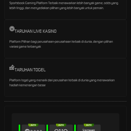
Sportsbook Gaming Platform Terbaik menawarkan lebih banyak game, odds yang
lebih tinggi, dan menyediakan pilihan yang lebih banyak untuk pemain.
TARUHAN LIVE KASINO
Platform Pilihan bagi perusahaan-perusahaan terbaik di dunia, dengan pilihan
variasi game terbanyak
TARUHAN TOGEL
Platform togel yang menarik dari perusahan terbaik di dunia yang menawarkan
hadiah kemenangan besar