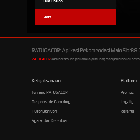
Live Casino
Slots
RATUGACOR: Aplikasi Rekomendasi Main Slot88
RATUGACOR
menjadi sebuah platform terpilih yang menyediakan link downl
Kebijaksanaan
Platform
Tentang RATUGACOR
Promosi
Responsible Gambling
Loyalty
Pusat Bantuan
Referral
Syarat dan Ketentuan