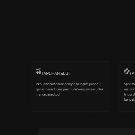
TARUHAN SLOT
TA
Penyedia slot online dengan beragam pilihan
Sportsb
game menarik yang memudahkan pemain untuk
menawar
mencapai jackpot
tinggi,
banyak 