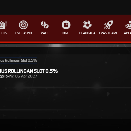
LOTS
LIVE CASINO
RACE
TOGEL
OLAHRAGA
CRASH GAME
ARC
US ROLLINGAN SLOT 0.5%
gal akhir:
06-Apr-2027