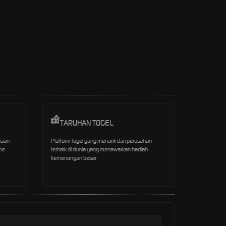
TARUHAN TOGEL
haan
Platform togel yang menarik dari perusahan
ame
terbaik di dunia yang menawarkan hadiah
kemenangan besar