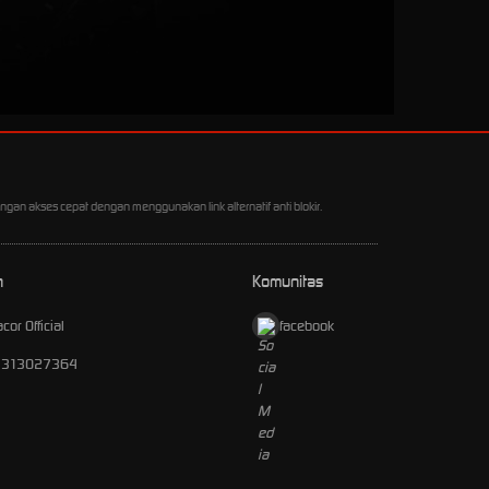
gan akses cepat dengan menggunakan link alternatif anti blokir.
n
Komunitas
cor Official
facebook
1313027364