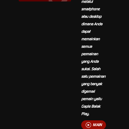
melalui
smartphone
atau desktop
dimana Anda
dapat
memainkan
semua
permainan
yang Anda
sukai. Salah
satu permainan
yang banyak
digemari
pemain yaitu
Gaple Balak
Play.
MAIN