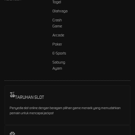
Togel
Olahraga
Crash
Game
Arcade
Poker
E-Sports
Sabung
Ayam
TARUHAN SLOT
Penyedia slot online dengan beragam pilihan game menarik yang memudahkan
pemain untuk mencapai jackpot