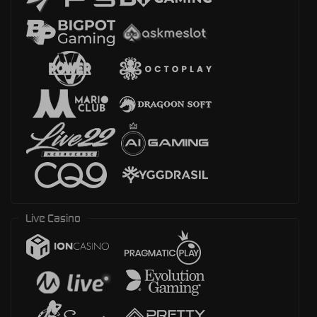
Live Casino