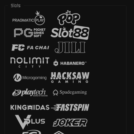
Slots