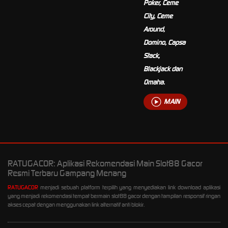
Poker, Ceme
City, Ceme
Around,
Domino, Capsa
Stack,
Blackjack dan
Omaha.
MAIN
RATUGACOR: Aplikasi Rekomendasi Main Slot88 Gacor
Resmi Terbaru Gampang Menang
RATUGACOR
menjadi sebuah platform terpilih yang menyediakan link download aplikasi
yang menjadi rekomendasi tempat bermain slot88 gacor dengan tampilan responsif ringan
akses cepat dengan menggunakan link alternatif anti blokir.