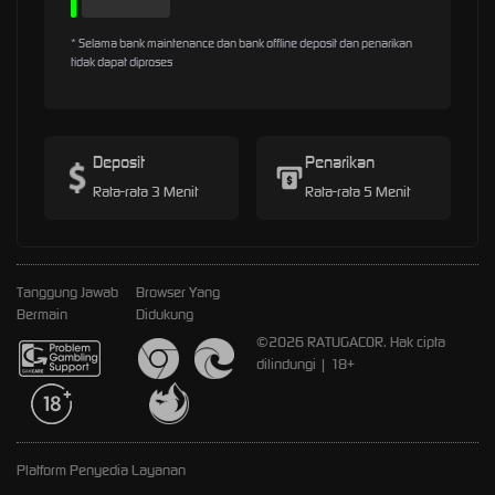
* Selama bank maintenance dan bank offline deposit dan penarikan
tidak dapat diproses
Deposit
Penarikan
Rata-rata 3 Menit
Rata-rata 5 Menit
Tanggung Jawab
Browser Yang
Bermain
Didukung
©2026 RATUGACOR. Hak cipta
dilindungi | 18+
Platform Penyedia Layanan