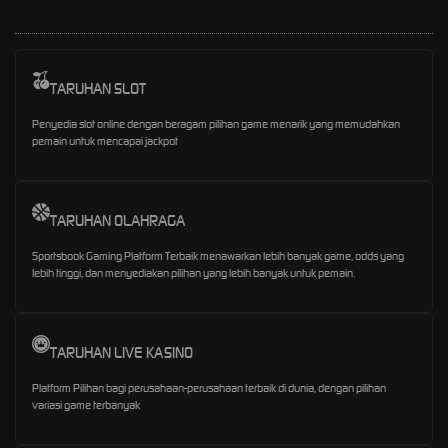
TARUHAN SLOT
Penyedia slot online dengan beragam pilihan game menarik yang memudahkan
pemain untuk mencapai jackpot
TARUHAN OLAHRAGA
Sportsbook Gaming Platform Terbaik menawarkan lebih banyak game, odds yang
lebih tinggi, dan menyediakan pilihan yang lebih banyak untuk pemain.
TARUHAN LIVE KASINO
Platform Pilihan bagi perusahaan-perusahaan terbaik di dunia, dengan pilihan
variasi game terbanyak