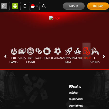
MASUK
DAFTAR
HOT
SLOTS
LIVE
RACE
TOGEL
OLAHRAGA
CRASH
ARCADE
POKER
E-
SABUN
GAMES
CASINO
GAME
SPORTS
AYAM
9Gaming
adalah
supervisor
permainan