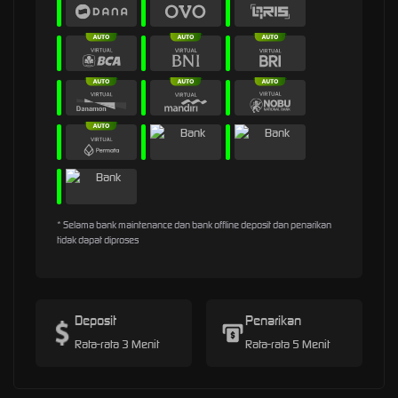
* Selama bank maintenance dan bank offline deposit dan penarikan
tidak dapat diproses
Deposit
Penarikan
Rata-rata 3 Menit
Rata-rata 5 Menit