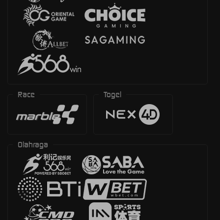
Race
Togel
Olahraga