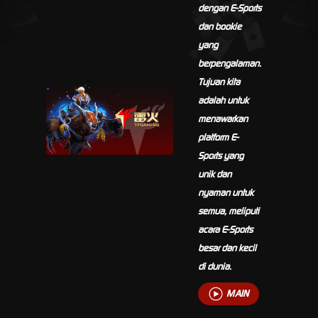
dengan E-Sports
dan bookie
yang
berpengalaman.
Tujuan kita
adalah untuk
menawarkan
platform E-
Sports yang
unik dan
nyaman untuk
semua, meliputi
acara E-Sports
besar dan kecil
di dunia.
MAIN