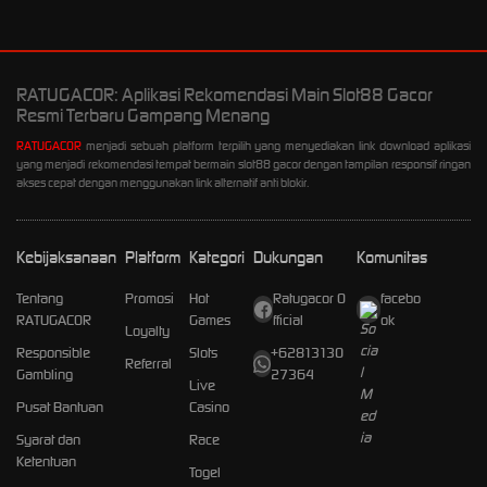
RATUGACOR: Aplikasi Rekomendasi Main Slot88 Gacor
Resmi Terbaru Gampang Menang
RATUGACOR
menjadi sebuah platform terpilih yang menyediakan link download aplikasi
yang menjadi rekomendasi tempat bermain slot88 gacor dengan tampilan responsif ringan
akses cepat dengan menggunakan link alternatif anti blokir.
Kebijaksanaan
Platform
Kategori
Dukungan
Komunitas
Tentang
Promosi
Hot
Ratugacor O
facebo
RATUGACOR
Games
fficial
ok
Loyalty
Responsible
Slots
+62813130
Referral
Gambling
27364
Live
Pusat Bantuan
Casino
Syarat dan
Race
Ketentuan
Togel