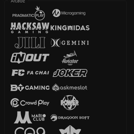
Arcade