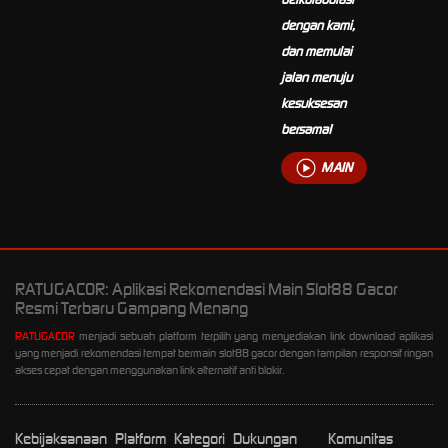
dengan kami,
dan memulai
jalan menuju
kesuksesan
bersama!
MAIN
RATUGACOR: Aplikasi Rekomendasi Main Slot88 Gacor
Resmi Terbaru Gampang Menang
RATUGACOR
menjadi sebuah platform terpilih yang menyediakan link download aplikasi
yang menjadi rekomendasi tempat bermain slot88 gacor dengan tampilan responsif ringan
akses cepat dengan menggunakan link alternatif anti blokir.
Kebijaksanaan
Platform
Kategori
Dukungan
Komunitas