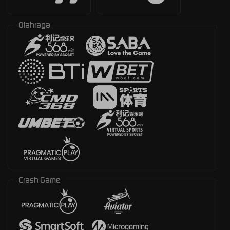
Olahraga
Crash Game