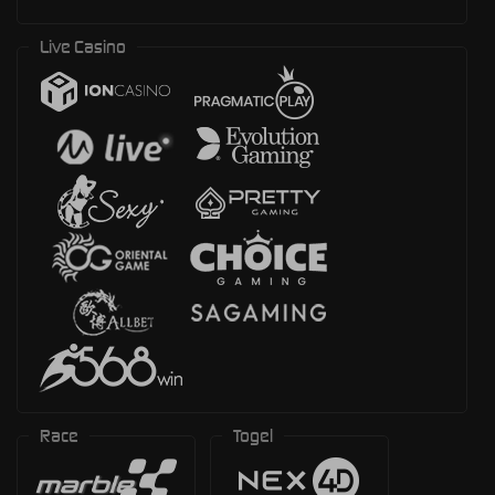
Live Casino
Race
Togel