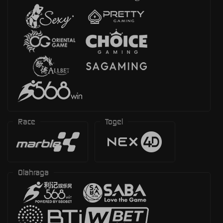
Race
Togel
Olahraga