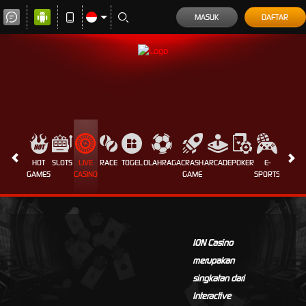
MASUK
DAFTAR
HOT
SLOTS
LIVE
RACE
TOGEL
OLAHRAGA
CRASH
ARCADE
POKER
E-
SABUN
GAMES
CASINO
GAME
SPORTS
AYAM
ION Casino
merupakan
singkatan dari
Interactive