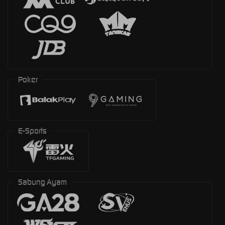
Poker
E-Sports
Sabung Ayam