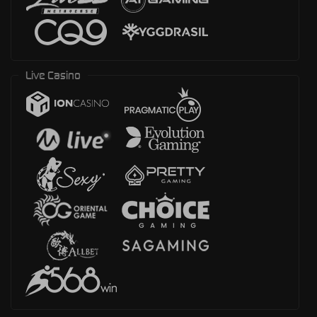
Live Casino