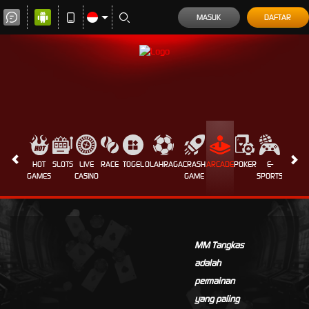
MASUK
DAFTAR
HOT
SLOTS
LIVE
RACE
TOGEL
OLAHRAGA
CRASH
ARCADE
POKER
E-
SABUN
GAMES
CASINO
GAME
SPORTS
AYAM
MM Tangkas
adalah
permainan
yang paling