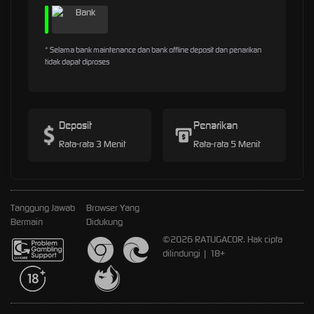
* Selama bank maintenance dan bank offline deposit dan penarikan
tidak dapat diproses
Deposit
Penarikan
Rata-rata 3 Menit
Rata-rata 5 Menit
Tanggung Jawab
Browser Yang
Bermain
Didukung
©2026 RATUGACOR. Hak cipta
dilindungi | 18+