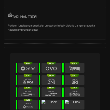
TARUHAN TOGEL
Platform togel yang menarik dari perusahan terbaik di dunia yang menawarkan
hadiah kemenangan besar