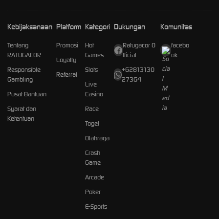
Kebijaksanaan
Platform
Kategori
Dukungan
Komunitas
Tentang
Promosi
Hot
Ratugacor O
facebo
RATUGACOR
Games
fficial
ok
Loyalty
Responsible
Slots
+62813130
Referral
Gambling
27364
Live
Pusat Bantuan
Casino
Syarat dan
Race
Ketentuan
Togel
Olahraga
Crash
Game
Arcade
Poker
E-Sports